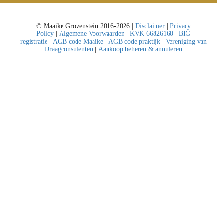
© Maaike Grovenstein 2016-2026 |
Disclaimer
|
Privacy
Policy
|
Algemene Voorwaarden
|
KVK 66826160
|
BIG
registratie
|
AGB code Maaike
|
AGB code praktijk
|
Vereniging van
Draagconsulenten
|
Aankoop beheren & annuleren