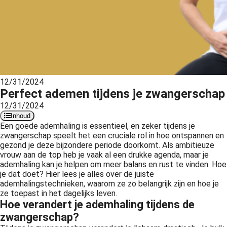
s kan de
e niet
oneren.
ieken
ische
s worden
12/31/2024
kt om
Perfect ademen tijdens je zwangerschap
em
12/31/2024
tie te
Inhoud
Een goede ademhaling is essentieel, en zeker tijdens je
elen over
zwangerschap speelt het een cruciale rol in hoe ontspannen en
drag van
gezond je deze bijzondere periode doorkomt. Als ambitieuze
zoeker op
vrouw aan de top heb je vaak al een drukke agenda, maar je
site.
ademhaling kan je helpen om meer balans en rust te vinden. Hoe
je dat doet? Hier lees je alles over de juiste
ing
ademhalingstechnieken, waarom ze zo belangrijk zijn en hoe je
ze toepast in het dagelijks leven.
ingcookies
Hoe verandert je ademhaling tijdens de
 gebruikt
zwangerschap?
oekers te