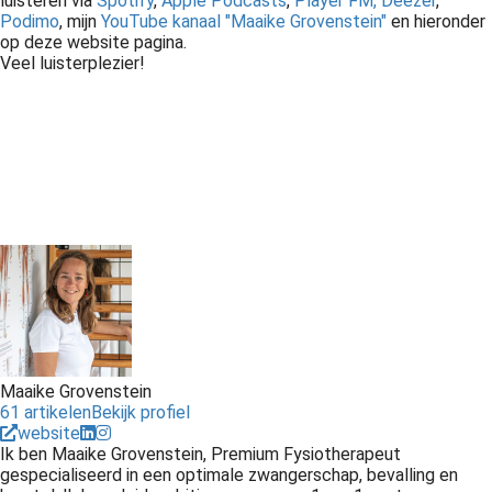
luisteren via
Spotify
,
Apple Podcasts
,
Player FM,
Deezer
,
Podimo
, mijn
YouTube kanaal "Maaike Grovenstein"
en hieronder
op deze website pagina.
Veel luisterplezier!
Maaike Grovenstein
61 artikelen
Bekijk profiel
website
Ik ben Maaike Grovenstein, Premium Fysiotherapeut
gespecialiseerd in een optimale zwangerschap, bevalling en