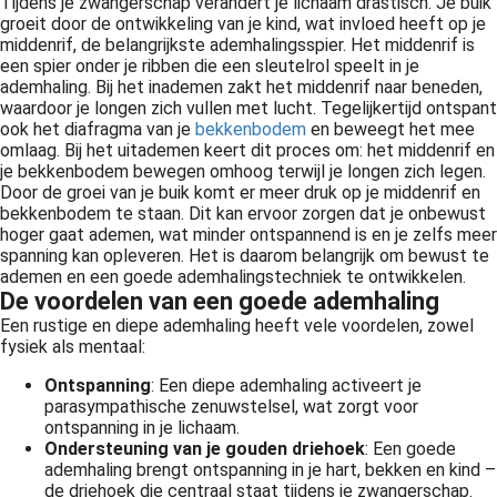
Tijdens je zwangerschap verandert je lichaam drastisch. Je buik
 op de
groeit door de ontwikkeling van je kind, wat invloed heeft op je
middenrif, de belangrijkste ademhalingsspier. Het middenrif is
e. Hierdoor
een spier onder je ribben die een sleutelrol speelt in je
 website-
ademhaling. Bij het inademen zakt het middenrif naar beneden,
ren
waardoor je longen zich vullen met lucht. Tegelijkertijd ontspant
nte
ook het diafragma van je
bekkenbodem
en beweegt het mee
omlaag. Bij het uitademen keert dit proces om: het middenrif en
enties
je bekkenbodem bewegen omhoog terwijl je longen zich legen.
gebaseerd
Door de groei van je buik komt er meer druk op je middenrif en
 gedrag van
bekkenbodem te staan. Dit kan ervoor zorgen dat je onbewust
ezoeker.
hoger gaat ademen, wat minder ontspannend is en je zelfs meer
spanning kan opleveren. Het is daarom belangrijk om bewust te
ademen en een goede ademhalingstechniek te ontwikkelen.
De voordelen van een goede ademhaling
uren
Een rustige en diepe ademhaling heeft vele voordelen, zowel
fysiek als mentaal:
Ontspanning
: Een diepe ademhaling activeert je
parasympathische zenuwstelsel, wat zorgt voor
ontspanning in je lichaam.
Ondersteuning van je gouden driehoek
: Een goede
ademhaling brengt ontspanning in je hart, bekken en kind –
de driehoek die centraal staat tijdens je zwangerschap.