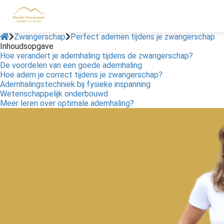
Zwangerschap
Perfect ademen tijdens je zwangerschap
Inhoudsopgave
Hoe verandert je ademhaling tijdens de zwangerschap?
ngen
De voordelen van een goede ademhaling
 policy
Hoe adem je correct tijdens je zwangerschap?
Ademhalingstechniek bij fysieke inspanning
Wetenschappelijk onderbouwd
Meer leren over optimale ademhaling?
oneel
onele
s zijn
kelijk om
bsite te
ken. Ze
 gebruikt
asisfuncties
der deze