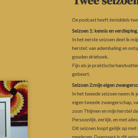
Twee seizoen
De podcast heeft inmiddels twee
Seizoen 1:
kennis en verdieping.
In het eerste seizoen deel ik m
herstel: van ademhaling en ont
gouden driehoek.
Fijn als je praktische handvatte
gebeurt.
Seizoen 2
:
mijn eigen zwangersc
In het tweede seizoen neem ik j
eigen tweede zwangerschap, van
zoon Thijmen en mijn herstel da
Persoonlijk, eerlijk, en met all
Dit seizoen loopt gelijk op met
meelezen. Daarnaast is dit seiz