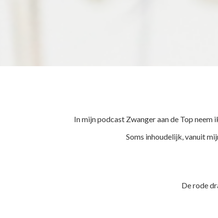
ezoeker.
Voorkeuren opslaan
In mijn podcast Zwanger aan de Top neem ik 
Soms inhoudelijk, vanuit mi
De rode dr