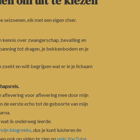
en om uit te kiezen
 seizoenen, elk met een eigen sfeer.
ijn kennis over zwangerschap, bevalling en
spanning tot dragen, je bekkenbodem en je
n zoekt en wilt begrijpen wat er in je lichaam
hapsreis.
e aflevering voor aflevering mee door mijn
 de eerste echo tot de geboorte van mijn
arna.
es wat ik onderweg leerde.
mijn blogreeks
, dus je kunt luisteren én
oen ook op video te zien op
mijn YouTube