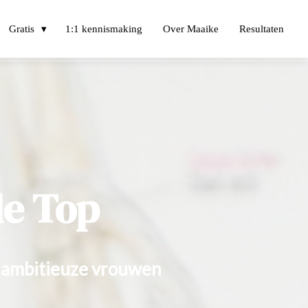
Gratis
1:1 kennismaking
Over Maaike
Resultaten
de Top
r ambitieuze vrouwen