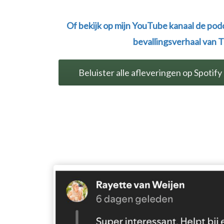
Of bekijk op mijn YouTube kanaal de podc
bevallingsverhaal van T
Beluister alle afleveringen op Spotify