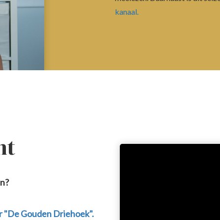
kanaal.
ht
en?
er "De Gouden Driehoek".