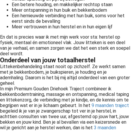
Een betere houding, en makkelijker rechtop staan
Meer ontspanning in hun buik en bekkenbodem
Een hernieuwde verbinding met hun buik, soms voor het
eerst sinds de bevalling
Meer vertrouwen in hun herstel en in hun eigen lijf
En dat is precies waar ik met mijn werk voor sta: herstel op
fysiek, mentaal én emotioneel vlak. Jouw litteken is een deel
van je verhaal, en samen zorgen we dat het een sterk en soepel
deel wordt.
Onderdeel van jouw totaalherstel
Littekenbehandeling staat nooit op zichzelf. Ze werkt samen
met je bekkenbodem, je buikspieren, je houding en je
ademhaling. Daarom is het bij mij altijd onderdeel van een groter
geheel.
In mijn Premium Gouden Driehoek Traject combineer ik
bekkenbodemtraining, massage en ontspanning, medical taping
en littekenzorg, de verbinding met je kindje, en de kennis om te
begrijpen wat er in je lichaam gebeurt. In het
9 maanden traject
begeleid ik je van je zwangerschap tot ver in je herstel, in
achttien consulten van twee uur, afgestemd op jouw hart, jouw
bekken en jouw kind. Ben je al bevallen via een keizersnede en
wil je gericht aan je herstel werken, dan is het
3 maanden