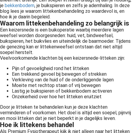
 op de
je
bekkenbodem
, je buikspieren en zelfs je ademhaling. In deze
blog lees je waarom littekenbehandeling zo waardevol is, en
e. Hierdoor
hoe ik je daarin begeleid.
 website-
Waarom littekenbehandeling zo belangrijk is
ren
Een keizersnede is een buikoperatie waarbij meerdere lagen
nte
weefsel worden doorgesneden: huid, vet, bindweefsel,
enties
buikspieren, het buikvlies en uiteindelijk de baarmoeder. Tijdens
de genezing kan er littekenweefsel ontstaan dat niet altijd
gebaseerd
soepel herstelt.
 gedrag van
Veelvoorkomende klachten bij een keizersnede-litteken zijn:
ezoeker.
Pijn of gevoeligheid rond het litteken
Een trekkend gevoel bij bewegen of strekken
Verkleving van de huid of de onderliggende lagen
uren
Moeite met rechtop staan of vrij bewegen
Lastig je buikspieren of bekkenbodem activeren
Onzekerheid over hoe het litteken eruitziet
Door je litteken te behandelen kun je deze klachten
verminderen of voorkomen. Het doel is altijd een soepel, pijnvrij
en mooi litteken dat je niet beperkt in je dagelijks leven.
Hoe ik littekens behandel
Als Premium Fysiotherapeut kijk ik niet alleen naar het litteken