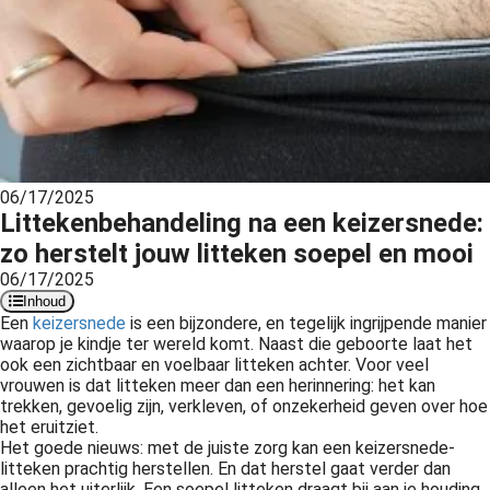
s kan de
e niet
oneren.
ieken
ische
s worden
kt om
06/17/2025
Littekenbehandeling na een keizersnede:
em
tie te
zo herstelt jouw litteken soepel en mooi
elen over
06/17/2025
drag van
Inhoud
Een
keizersnede
is een bijzondere, en tegelijk ingrijpende manier
zoeker op
waarop je kindje ter wereld komt. Naast die geboorte laat het
site.
ook een zichtbaar en voelbaar litteken achter. Voor veel
vrouwen is dat litteken meer dan een herinnering: het kan
ing
trekken, gevoelig zijn, verkleven, of onzekerheid geven over hoe
het eruitziet.
ingcookies
Het goede nieuws: met de juiste zorg kan een keizersnede-
 gebruikt
litteken prachtig herstellen. En dat herstel gaat verder dan
oekers te
alleen het uiterlijk. Een soepel litteken draagt bij aan je houding,