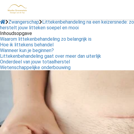
Zwangerschap
Littekenbehandeling na een keizersnede: zo
herstelt jouw litteken soepel en mooi
Inhoudsopgave
ngen
Waarom littekenbehandeling zo belangrijk is
 policy
Hoe ik littekens behandel
Wanneer kun je beginnen?
Littekenbehandeling gaat over meer dan uiterlijk
Onderdeel van jouw totaalherstel
Wetenschappelijke onderbouwing
oneel
onele
s zijn
kelijk om
bsite te
ken. Ze
 gebruikt
asisfuncties
der deze