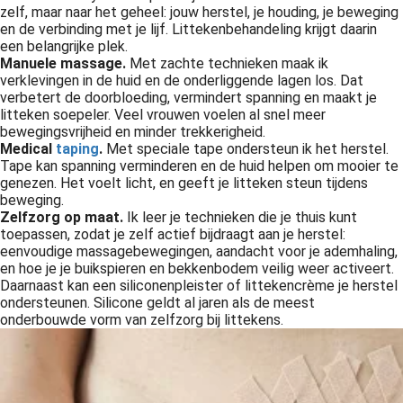
zelf, maar naar het geheel: jouw herstel, je houding, je beweging
en de verbinding met je lijf. Littekenbehandeling krijgt daarin
een belangrijke plek.
Manuele massage.
Met zachte technieken maak ik
verklevingen in de huid en de onderliggende lagen los. Dat
verbetert de doorbloeding, vermindert spanning en maakt je
litteken soepeler. Veel vrouwen voelen al snel meer
bewegingsvrijheid en minder trekkerigheid.
Medical
taping
.
Met speciale tape ondersteun ik het herstel.
Tape kan spanning verminderen en de huid helpen om mooier te
genezen. Het voelt licht, en geeft je litteken steun tijdens
beweging.
Zelfzorg op maat.
Ik leer je technieken die je thuis kunt
toepassen, zodat je zelf actief bijdraagt aan je herstel:
eenvoudige massagebewegingen, aandacht voor je ademhaling,
en hoe je je buikspieren en bekkenbodem veilig weer activeert.
Daarnaast kan een siliconenpleister of littekencrème je herstel
ondersteunen. Silicone geldt al jaren als de meest
onderbouwde vorm van zelfzorg bij littekens.