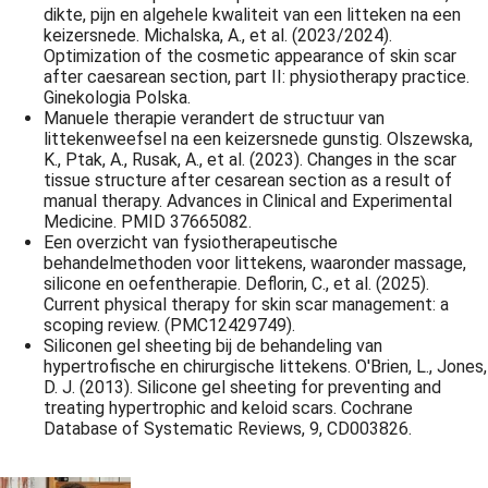
dikte, pijn en algehele kwaliteit van een litteken na een
keizersnede. Michalska, A., et al. (2023/2024).
Optimization of the cosmetic appearance of skin scar
after caesarean section, part II: physiotherapy practice.
Ginekologia Polska.
Manuele therapie verandert de structuur van
littekenweefsel na een keizersnede gunstig. Olszewska,
K., Ptak, A., Rusak, A., et al. (2023). Changes in the scar
tissue structure after cesarean section as a result of
manual therapy. Advances in Clinical and Experimental
Medicine. PMID 37665082.
Een overzicht van fysiotherapeutische
behandelmethoden voor littekens, waaronder massage,
silicone en oefentherapie. Deflorin, C., et al. (2025).
Current physical therapy for skin scar management: a
scoping review. (PMC12429749).
Siliconen gel sheeting bij de behandeling van
hypertrofische en chirurgische littekens. O'Brien, L., Jones,
D. J. (2013). Silicone gel sheeting for preventing and
treating hypertrophic and keloid scars. Cochrane
Database of Systematic Reviews, 9, CD003826.