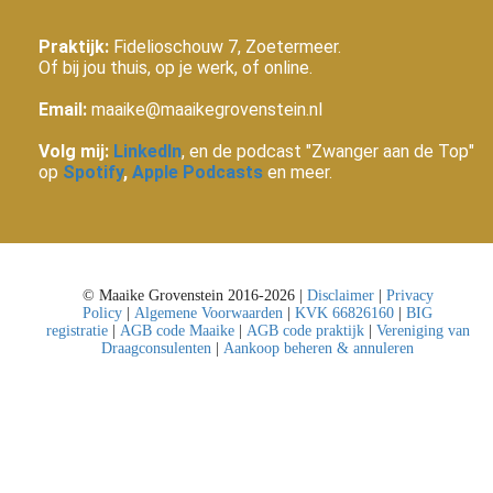
Praktijk:
Fidelioschouw 7, Zoetermeer.
Of bij jou thuis, op je werk, of online.
Email:
maaike@maaikegrovenstein.nl
Volg mij:
LinkedIn
, en de podcast "Zwanger aan de Top"
op
Spotify
,
Apple Podcasts
en meer.
© Maaike Grovenstein 2016-2026 |
Disclaimer
|
Privacy
Policy
|
Algemene Voorwaarden
|
KVK 66826160
|
BIG
registratie
|
AGB code Maaike
|
AGB code praktijk
|
Vereniging van
Draagconsulenten
|
Aankoop beheren & annuleren