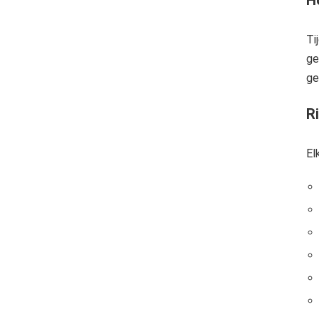
Ti
ge
ge
R
El