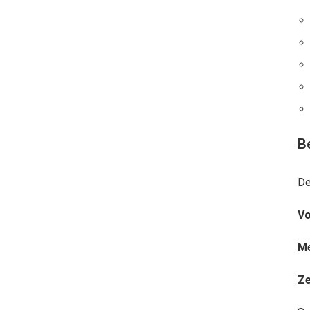
B
De
Vo
Me
Ze