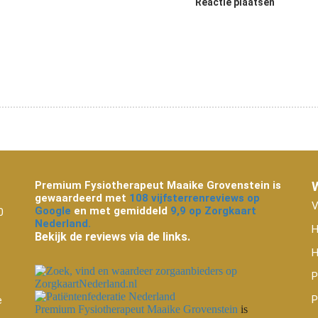
Reactie plaatsen
Premium Fysiotherapeut Maaike Grovenstein is
gewaardeerd met
108 vijfsterrenreviews op
V
Google
en met gemiddeld
9,9 op Zorgkaart
0
Nederland.
H
Bekijk de reviews via de links.
H
P
P
e
Premium Fysiotherapeut Maaike Grovenstein
is