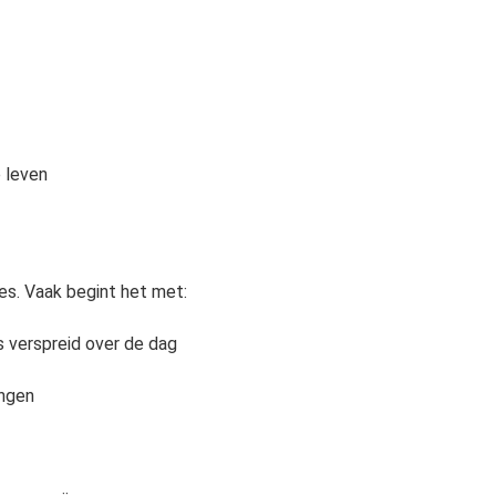
e leven
es. Vaak begint het met:
s verspreid over de dag
ingen