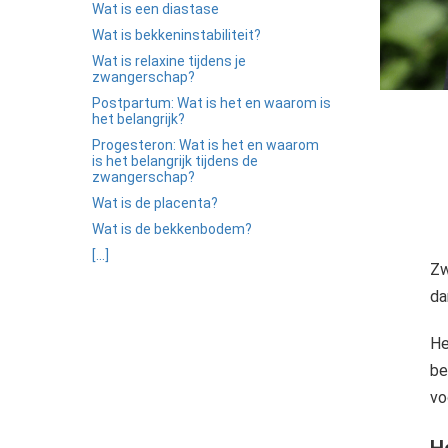
ezoeker.
Wat is een diastase
Wat is bekkeninstabiliteit?
Voorkeuren opslaan
Wat is relaxine tijdens je
zwangerschap?
Postpartum: Wat is het en waarom is
het belangrijk?
Progesteron: Wat is het en waarom
is het belangrijk tijdens de
zwangerschap?
Wat is de placenta?
Wat is de bekkenbodem?
[...]
Zw
da
He
be
vo
H