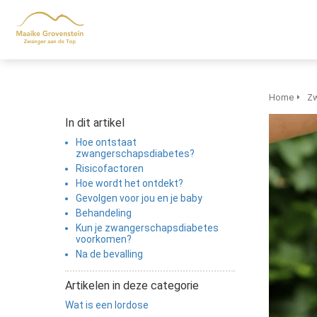
m anoniem
nformatie te
erzamelen over
et gedrag van een
ezoeker op de
ebsite.
Home
Zw
In dit artikel
arketing
Hoe ontstaat
arketingcookies
zwangerschapsdiabetes?
orden gebruikt
Risicofactoren
m bezoekers te
Hoe wordt het ontdekt?
olgen op de
Gevolgen voor jou en je baby
Behandeling
ebsite. Hierdoor
Kun je zwangerschapsdiabetes
unnen website-
voorkomen?
igenaren relevante
Na de bevalling
dvertenties tonen
ebaseerd op het
Artikelen in deze categorie
edrag van deze
Wat is een lordose