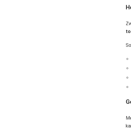
H
Zw
to
So
G
Me
ka