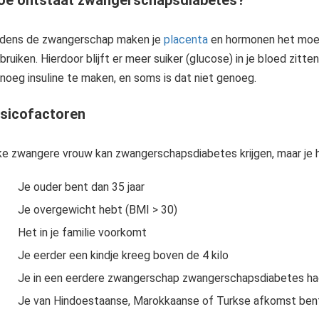
jdens de zwangerschap maken je
placenta
en hormonen het moeili
bruiken. Hierdoor blijft er meer suiker (glucose) in je bloed zitt
noeg insuline te maken, en soms is dat niet genoeg.
isicofactoren
De placenta, ook wel moederkoek genoemd, is een uniek en tijdelijk orgaan dat zich in de baarmoeder ontwikkelt tijdens de zwangerschap. Het speelt een cruciale rol in de voeding en bescherming van de baby en zorgt..
ke zwangere vrouw kan zwangerschapsdiabetes krijgen, maar je h
Je ouder bent dan 35 jaar
Je overgewicht hebt (BMI > 30)
Het in je familie voorkomt
Je eerder een kindje kreeg boven de 4 kilo
Je in een eerdere zwangerschap zwangerschapsdiabetes ha
Je van Hindoestaanse, Marokkaanse of Turkse afkomst ben