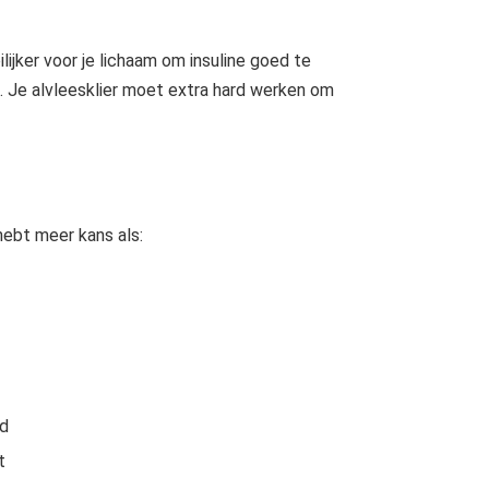
jker voor je lichaam om insuline goed te
en. Je alvleesklier moet extra hard werken om
ebt meer kans als:
d
t