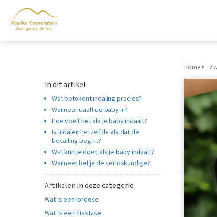
m anoniem
nformatie te
erzamelen over
et gedrag van een
ezoeker op de
ebsite.
Home
Zw
In dit artikel
arketing
Wat betekent indaling precies?
arketingcookies
Wanneer daalt de baby in?
orden gebruikt
Hoe voelt het als je baby indaalt?
m bezoekers te
Is indalen hetzelfde als dat de
olgen op de
bevalling begint?
ebsite. Hierdoor
Wat kun je doen als je baby indaalt?
unnen website-
Wanneer bel je de verloskundige?
igenaren relevante
dvertenties tonen
Artikelen in deze categorie
ebaseerd op het
Wat is een lordose
edrag van deze
Wat is een diastase