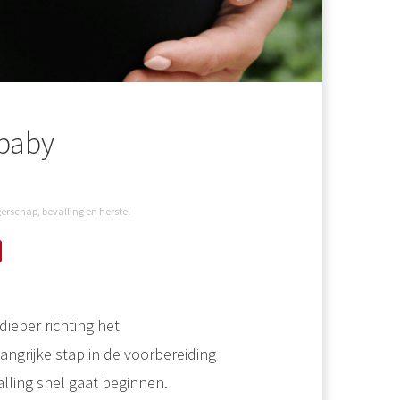
 baby
rschap, bevalling en herstel
ieper richting het
langrijke stap in de voorbereiding
alling snel gaat beginnen.