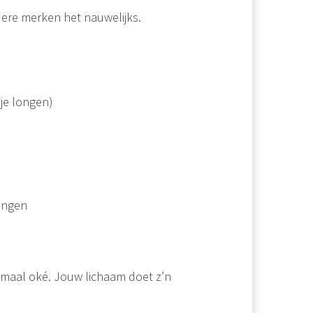
dere merken het nauwelijks.
je longen)
gingen
elemaal oké. Jouw lichaam doet z’n