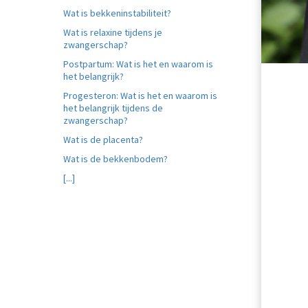
ezoeker.
Wat is bekkeninstabiliteit?
Wat is relaxine tijdens je
Voorkeuren opslaan
zwangerschap?
Postpartum: Wat is het en waarom is
het belangrijk?
Progesteron: Wat is het en waarom is
het belangrijk tijdens de
zwangerschap?
Wat is de placenta?
Wat is de bekkenbodem?
[...]