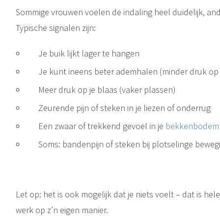
Sommige vrouwen voelen de indaling heel duidelijk, an
Typische signalen zijn:
Je buik lijkt lager te hangen
Je kunt ineens beter ademhalen (minder druk op 
Meer druk op je blaas (vaker plassen)
Zeurende pijn of steken in je liezen of onderrug
Een zwaar of trekkend gevoel in je
bekkenbodem
Soms: bandenpijn of steken bij plotselinge bewe
De bekkenbodem is een groep spieren en bindweefsel die de onderkant van het bekken afsluiten. Deze spieren ondersteunen de blaas, darmen en baarmoeder en spelen een cruciale rol bij het beheersen van de urine- en..
Let op: het is ook mogelijk dat je niets voelt – dat is h
werk op z’n eigen manier.