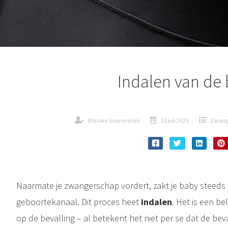
Indalen van de
Maaike Grovenstein
14 juli 2025
Zwange
Naarmate je zwangerschap vordert, zakt je baby steeds d
geboortekanaal. Dit proces heet
indalen
. Het is een be
op de bevalling – al betekent het niet per se dat de bev