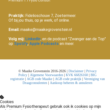
Premium 1:1 Fysio Consult
Praktijk:
Fidelioschouw 7, Zoetermeer.
Of bij jou thuis, op je werk, of online.
Email:
maaike@maaikegrovenstein.nl
Volg mij:
LinkedIn
, en de podcast "Zwanger aan de Top"
op
Spotify
,
Apple Podcasts
en meer.
© Maaike Grovenstein 2016-2026 |
Disclaimer
|
Privacy
Policy
|
Algemene Voorwaarden
|
KVK 66826160
|
BIG
registratie
|
AGB code Maaike
|
AGB code praktijk
|
Vereniging van
Draagconsulenten
|
Aankoop beheren & annuleren
Cookies
Als Premium Fysiotherapeut gebruik ook ik cookies op mijn